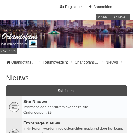
Registreer
Aanmelden
Onbeantwoorde onderwerpen
Actieve onderwerpen
V&A
Zoek
Orlandofans Homepage
Forumoverzicht
Orlandofans forum
Nieuws
Nieuws
Subforums
Site Nieuws
Informatie aan gebruikers over deze site
Onderwerpen:
25
Frontpage nieuws
In dit Forum worden nieuwsberichten geplaatst door het team,