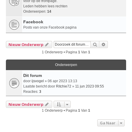
voor op de frontpage.
Leden hebben lees rechten
Onderwerpen:
14
Facebook
Posts van onze Facebook pagina
Zoek
Uitgebreid Z
Nieuw Onderwerp
1 Onderwerp • Pagina
1
Van
1
Onderwerpen
Dit forum
door
ijsvogel
» 06 apr 2023 13:13
Laatste bericht door
Ritchie72
»
11 jun 2023 09:55
Reacties:
3
Nieuw Onderwerp
1 Onderwerp • Pagina
1
Van
1
Ga Naar