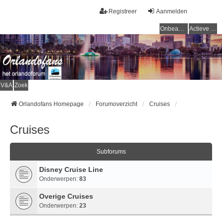
Registreer
Aanmelden
Onbeantwoorde onderwerpen
Actieve onderwerpen
V&A
Zoek
Orlandofans Homepage
Forumoverzicht
Cruises
Cruises
Subforums
Disney Cruise Line
Onderwerpen:
83
Overige Cruises
Onderwerpen:
23