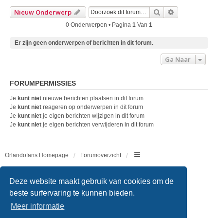
Zoek
Uitgebreid Z
Nieuw Onderwerp
0 Onderwerpen • Pagina
1
Van
1
Er zijn geen onderwerpen of berichten in dit forum.
Ga Naar
FORUMPERMISSIES
Je
kunt niet
nieuwe berichten plaatsen in dit forum
Je
kunt niet
reageren op onderwerpen in dit forum
Je
kunt niet
je eigen berichten wijzigen in dit forum
Je
kunt niet
je eigen berichten verwijderen in dit forum
Orlandofans Homepage
Forumoverzicht
Copyright © 2011 - 2026 All rights reserved.
Deze website maakt gebruik van cookies om de
beste surfervaring te kunnen bieden.
Meer informatie