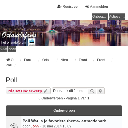
Registreer
Aanmelden
Onbeantwoorde onderwerpen
Actieve onderwerpen
V&A
Zoek
Orlandofans Homepage
Forumoverzicht
Orlandofans forum
Nieuws
Frontpage nieuws
Frontpage nieuwsarchief
Poll
Poll
Zoek
Uitgebreid Z
Nieuw Onderwerp
6 Onderwerpen • Pagina
1
Van
1
Onderwerpen
Poll Wat is je favoriete thema- attractiepark
door
John
» 18 mei 2014 13:09