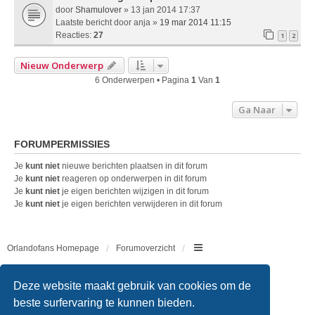
door
Shamulover
» 13 jan 2014 17:37
Laatste bericht door
anja
»
19 mar 2014 11:15
Reacties:
27
1
2
Nieuw Onderwerp
6 Onderwerpen • Pagina
1
Van
1
Ga Naar
FORUMPERMISSIES
Je
kunt niet
nieuwe berichten plaatsen in dit forum
Je
kunt niet
reageren op onderwerpen in dit forum
Je
kunt niet
je eigen berichten wijzigen in dit forum
Je
kunt niet
je eigen berichten verwijderen in dit forum
Orlandofans Homepage
Forumoverzicht
Copyright © 2011 - 2026 All rights reserved.
Deze website maakt gebruik van cookies om de
beste surfervaring te kunnen bieden.