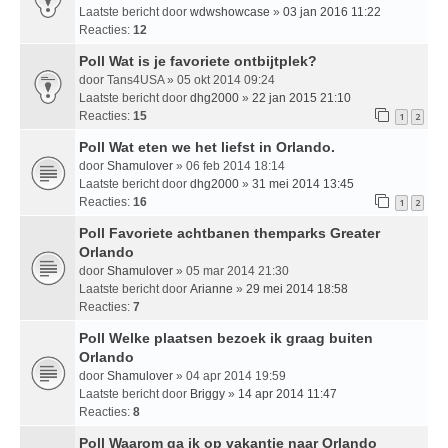
Laatste bericht door
wdwshowcase
»
03 jan 2016 11:22
Reacties:
12
Poll Wat is je favoriete ontbijtplek?
door
Tans4USA
» 05 okt 2014 09:24
Laatste bericht door
dhg2000
»
22 jan 2015 21:10
Reacties:
15
1
2
Poll Wat eten we het liefst in Orlando.
door
Shamulover
» 06 feb 2014 18:14
Laatste bericht door
dhg2000
»
31 mei 2014 13:45
Reacties:
16
1
2
Poll Favoriete achtbanen themparks Greater
Orlando
door
Shamulover
» 05 mar 2014 21:30
Laatste bericht door
Arianne
»
29 mei 2014 18:58
Reacties:
7
Poll Welke plaatsen bezoek ik graag buiten
Orlando
door
Shamulover
» 04 apr 2014 19:59
Laatste bericht door
Briggy
»
14 apr 2014 11:47
Reacties:
8
Poll Waarom ga ik op vakantie naar Orlando