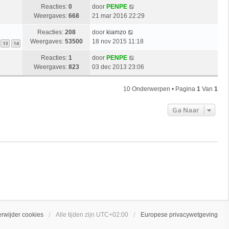
Reacties:
0
door
PENPE
Weergaves:
668
21 mar 2016 22:29
Reacties:
208
door
kiamzo
Weergaves:
53500
18 nov 2015 11:18
13
14
Reacties:
1
door
PENPE
Weergaves:
823
03 dec 2013 23:06
10 Onderwerpen • Pagina
1
Van
1
Ga Naar
erwijder cookies
Alle tijden zijn
UTC+02:00
Europese privacywetgeving