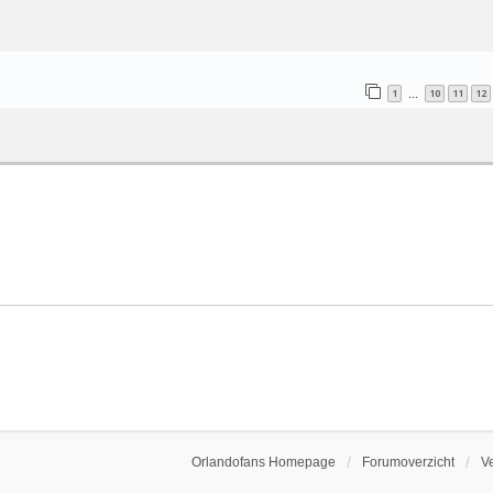
1
10
11
12
…
Orlandofans Homepage
Forumoverzicht
V