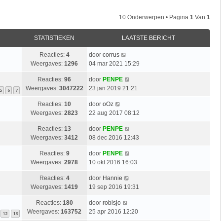
10 Onderwerpen • Pagina
1
Van
1
STATISTIEKEN
LAATSTE BERICHT
Reacties:
4
door
corrus
Weergaves:
1296
04 mar 2021 15:29
Reacties:
96
door
PENPE
Weergaves:
3047222
23 jan 2019 21:21
5
6
7
Reacties:
10
door
oOz
Weergaves:
2823
22 aug 2017 08:12
Reacties:
13
door
PENPE
Weergaves:
3412
08 dec 2016 12:43
Reacties:
9
door
PENPE
Weergaves:
2978
10 okt 2016 16:03
Reacties:
4
door
Hannie
Weergaves:
1419
19 sep 2016 19:31
Reacties:
180
door
robisjo
Weergaves:
163752
25 apr 2016 12:20
12
13