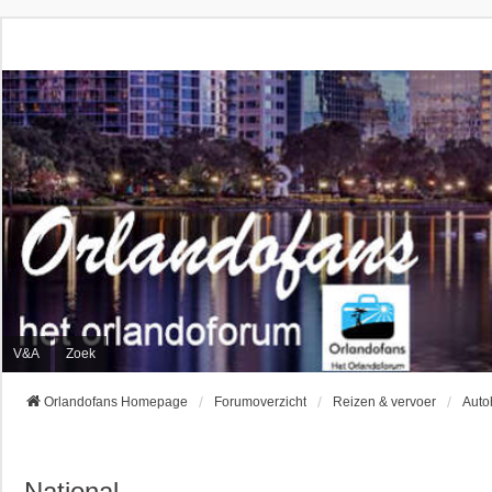
V&A
Zoek
Orlandofans Homepage
Forumoverzicht
Reizen & vervoer
Auto
National