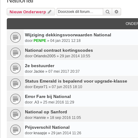
Zoek
Uitgebre
Nieuw Onderwerp
ONDE
Wijziging dekkingsvoorwaarden National
door
PENPE
»
04 jan 2021 12:18
National contract kortingscodes
door
Orlando2005
»
29 jan 2014 10:55
2e bestuurder
door
Jackie
»
07 mei 2017 20:37
Status Emerald is bepalend voor upgrade-klasse
door
Eeyor71
»
07 jun 2015 18:10
Error Fare bij National
door
.A3
»
25 mei 2016 11:29
National op Sanford
door
Hannie
»
18 sep 2016 11:05
Prijsverschil National
door
knaapje
»
29 jan 2014 11:26