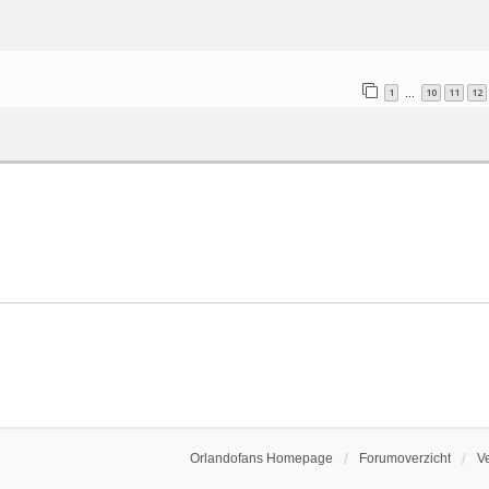
1
10
11
12
…
Orlandofans Homepage
Forumoverzicht
V