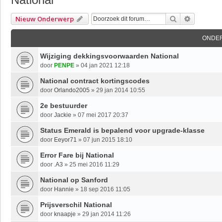
Zoek
Uitgebre
Nieuw Onderwerp
ONDE
Wijziging dekkingsvoorwaarden National
door
PENPE
»
04 jan 2021 12:18
National contract kortingscodes
door
Orlando2005
»
29 jan 2014 10:55
2e bestuurder
door
Jackie
»
07 mei 2017 20:37
Status Emerald is bepalend voor upgrade-klasse
door
Eeyor71
»
07 jun 2015 18:10
Error Fare bij National
door
.A3
»
25 mei 2016 11:29
National op Sanford
door
Hannie
»
18 sep 2016 11:05
Prijsverschil National
door
knaapje
»
29 jan 2014 11:26