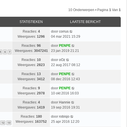
10 Onderwerpen • Pagina
1
Van
1
STATISTIEKEN
LAATSTE BERICHT
Reacties:
4
door
corrus
Weergaves:
1296
04 mar 2021 15:29
Reacties:
96
door
PENPE
Weergaves:
3047241
23 jan 2019 21:21
5
6
7
Reacties:
10
door
oOz
Weergaves:
2823
22 aug 2017 08:12
Reacties:
13
door
PENPE
Weergaves:
3412
08 dec 2016 12:43
Reacties:
9
door
PENPE
Weergaves:
2978
10 okt 2016 16:03
Reacties:
4
door
Hannie
Weergaves:
1419
19 sep 2016 19:31
Reacties:
180
door
robisjo
Weergaves:
163752
25 apr 2016 12:20
12
13