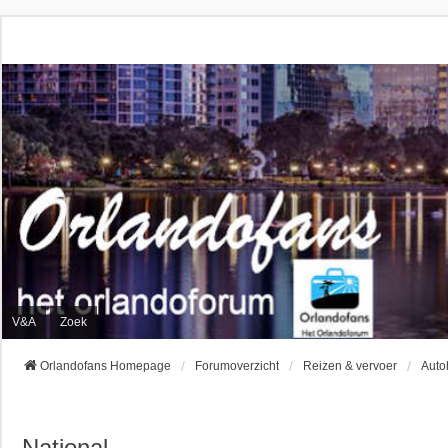
V&A
Zoek
Orlandofans Homepage
Forumoverzicht
Reizen & vervoer
Auto
National