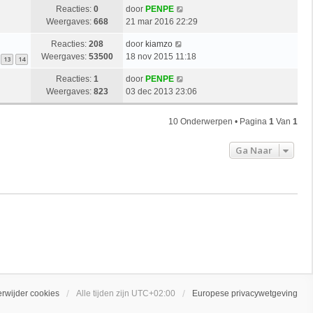
Reacties:
0
door
PENPE
Weergaves:
668
21 mar 2016 22:29
Reacties:
208
door
kiamzo
Weergaves:
53500
18 nov 2015 11:18
13
14
Reacties:
1
door
PENPE
Weergaves:
823
03 dec 2013 23:06
10 Onderwerpen • Pagina
1
Van
1
Ga Naar
erwijder cookies
Alle tijden zijn
UTC+02:00
Europese privacywetgeving