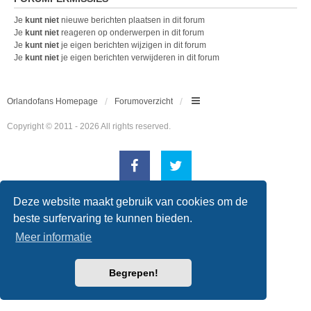
Je
kunt niet
nieuwe berichten plaatsen in dit forum
Je
kunt niet
reageren op onderwerpen in dit forum
Je
kunt niet
je eigen berichten wijzigen in dit forum
Je
kunt niet
je eigen berichten verwijderen in dit forum
Orlandofans Homepage
Forumoverzicht
Copyright © 2011 - 2026 All rights reserved.
Powered by
phpBB
® Forum Software © phpBB Limited
Deze website maakt gebruik van cookies om de
Nederlandse vertaling door
phpBB.nl
.
beste surfervaring te kunnen bieden.
Style
we_universal
created by INVENTEA & v12mike
Privacy
|
Gebruikersvoorwaarden
Meer informatie
Begrepen!