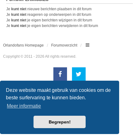
Je
kunt niet
nieuwe berichten plaatsen in dit forum
Je
kunt niet
reageren op onderwerpen in dit forum
Je
kunt niet
je eigen berichten wijzigen in dit forum
Je
kunt niet
je eigen berichten verwijderen in dit forum
Orlandofans Homepage
Forumoverzicht
Copyright © 2011 - 2026 All rights reserved.
Powered by
phpBB
® Forum Software © phpBB Limited
Deze website maakt gebruik van cookies om de
Nederlandse vertaling door
phpBB.nl
.
beste surfervaring te kunnen bieden.
Style
we_universal
created by INVENTEA & v12mike
Privacy
|
Gebruikersvoorwaarden
Meer informatie
Begrepen!