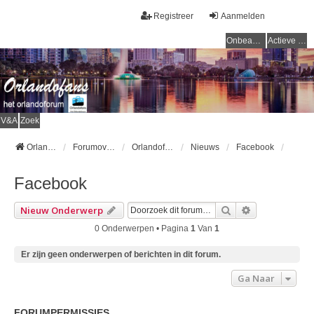
Registreer
Aanmelden
Onbeantwoorde onderwerpen
Actieve onderwerpen
V&A
Zoek
Orlandofans Homepage
Forumoverzicht
Orlandofans forum
Nieuws
Facebook
Facebook
Zoek
Uitgebreid Z
Nieuw Onderwerp
0 Onderwerpen • Pagina
1
Van
1
Er zijn geen onderwerpen of berichten in dit forum.
Ga Naar
FORUMPERMISSIES