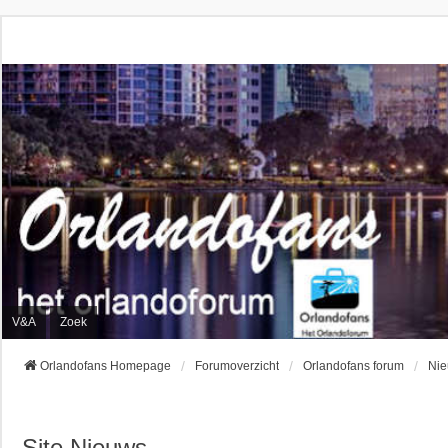
V&A
Zoek
Orlandofans Homepage
Forumoverzicht
Orlandofans forum
Ni
Site Nieuws