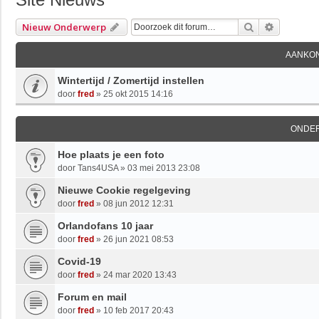
Zoek
Uitgebre
Nieuw Onderwerp
AANKO
Wintertijd / Zomertijd instellen
door
fred
»
25 okt 2015 14:16
ONDE
Hoe plaats je een foto
door
Tans4USA
»
03 mei 2013 23:08
Nieuwe Cookie regelgeving
door
fred
»
08 jun 2012 12:31
Orlandofans 10 jaar
door
fred
»
26 jun 2021 08:53
Covid-19
door
fred
»
24 mar 2020 13:43
Forum en mail
door
fred
»
10 feb 2017 20:43