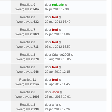
Reacties:
0
door
redactie
Weergaves:
2467
02 jul 2013 17:30
Reacties:
0
door
fred
Weergaves:
632
22 mei 2013 16:40
Reacties:
7
door
fred
Weergaves:
2021
22 jan 2013 14:06
Reacties:
0
door
fred
Weergaves:
711
07 sep 2012 15:52
Reacties:
2
door
Orlando2005
Weergaves:
878
15 aug 2012 18:05
Reacties:
0
door
fred
Weergaves:
946
22 apr 2012 12:15
Reacties:
11
door
fred
Weergaves:
2142
08 apr 2012 11:45
Reacties:
6
door
John
Weergaves:
1605
23 mar 2012 19:01
Reacties:
2
door
anja
Weergaves:
990
24 jan 2012 17:26