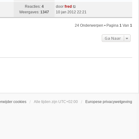
Reacties:
4
door
fred
Weergaves:
1347
10 jan 2012 22:21
24 Onderwerpen • Pagina
1
Van
1
Ga Naar
erwijder cookies
Alle tijden zijn
UTC+02:00
Europese privacywetgeving