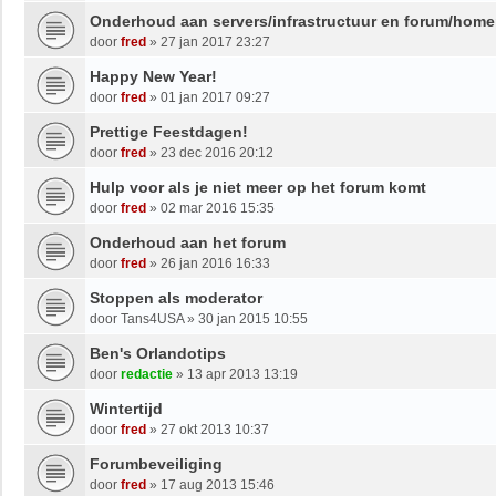
Onderhoud aan servers/infrastructuur en forum/hom
door
fred
»
27 jan 2017 23:27
Happy New Year!
door
fred
»
01 jan 2017 09:27
Prettige Feestdagen!
door
fred
»
23 dec 2016 20:12
Hulp voor als je niet meer op het forum komt
door
fred
»
02 mar 2016 15:35
Onderhoud aan het forum
door
fred
»
26 jan 2016 16:33
Stoppen als moderator
door
Tans4USA
»
30 jan 2015 10:55
Ben's Orlandotips
door
redactie
»
13 apr 2013 13:19
Wintertijd
door
fred
»
27 okt 2013 10:37
Forumbeveiliging
door
fred
»
17 aug 2013 15:46