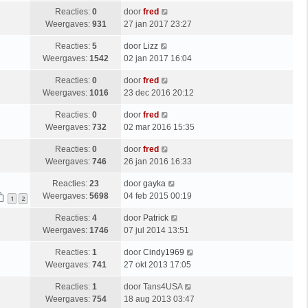
Reacties:
0
door
fred
Weergaves:
931
27 jan 2017 23:27
Reacties:
5
door
Lizz
Weergaves:
1542
02 jan 2017 16:04
Reacties:
0
door
fred
Weergaves:
1016
23 dec 2016 20:12
Reacties:
0
door
fred
Weergaves:
732
02 mar 2016 15:35
Reacties:
0
door
fred
Weergaves:
746
26 jan 2016 16:33
Reacties:
23
door
gayka
Weergaves:
5698
04 feb 2015 00:19
1
2
Reacties:
4
door
Patrick
Weergaves:
1746
07 jul 2014 13:51
Reacties:
1
door
Cindy1969
Weergaves:
741
27 okt 2013 17:05
Reacties:
1
door
Tans4USA
Weergaves:
754
18 aug 2013 03:47