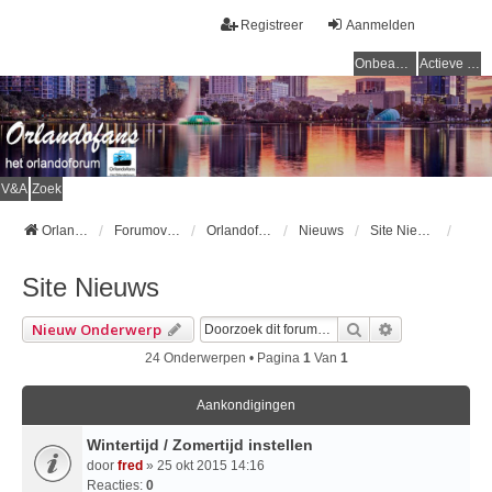
Registreer
Aanmelden
Onbeantwoorde onderwerpen
Actieve onderwerpen
V&A
Zoek
Orlandofans Homepage
Forumoverzicht
Orlandofans forum
Nieuws
Site Nieuws
Site Nieuws
Zoek
Uitgebreid Z
Nieuw Onderwerp
24 Onderwerpen • Pagina
1
Van
1
Aankondigingen
Wintertijd / Zomertijd instellen
door
fred
» 25 okt 2015 14:16
Reacties:
0