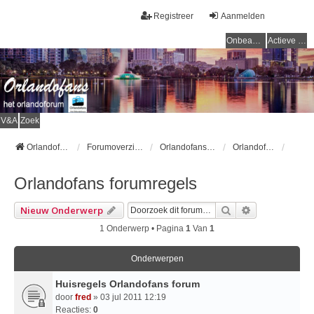
Registreer
Aanmelden
Onbeantwoorde onderwerpen
Actieve onderwerpen
V&A
Zoek
Orlandofans Homepage
Forumoverzicht
Orlandofans forum
Orlandofans forumregels
Orlandofans forumregels
Zoek
Uitgebreid Z
Nieuw Onderwerp
1 Onderwerp • Pagina
1
Van
1
Onderwerpen
Huisregels Orlandofans forum
door
fred
» 03 jul 2011 12:19
Reacties:
0