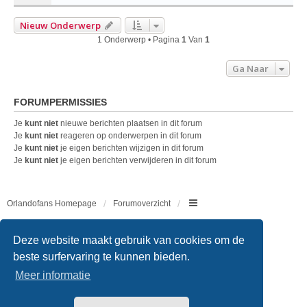
Nieuw Onderwerp
1 Onderwerp • Pagina
1
Van
1
Ga Naar
FORUMPERMISSIES
Je
kunt niet
nieuwe berichten plaatsen in dit forum
Je
kunt niet
reageren op onderwerpen in dit forum
Je
kunt niet
je eigen berichten wijzigen in dit forum
Je
kunt niet
je eigen berichten verwijderen in dit forum
Orlandofans Homepage
Forumoverzicht
Copyright © 2011 - 2026 All rights reserved.
Deze website maakt gebruik van cookies om de
beste surfervaring te kunnen bieden.
Meer informatie
Powered by
phpBB
® Forum Software © phpBB Limited