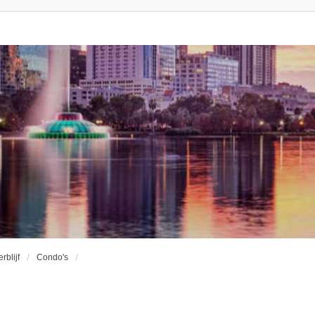
erblijf
Condo's