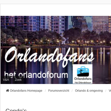
V&A
Zoek
Orlandofans Homepage
Forumoverzicht
Orlando & omgeving
V
Condo's