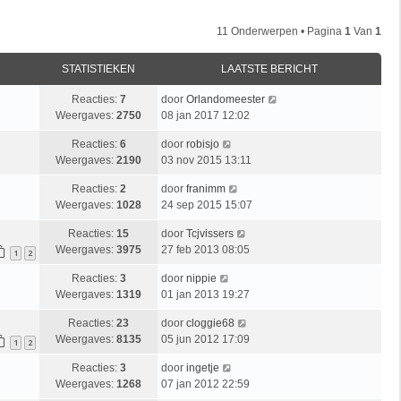
11 Onderwerpen • Pagina
1
Van
1
STATISTIEKEN
LAATSTE BERICHT
Reacties:
7
door
Orlandomeester
Weergaves:
2750
08 jan 2017 12:02
Reacties:
6
door
robisjo
Weergaves:
2190
03 nov 2015 13:11
Reacties:
2
door
franimm
Weergaves:
1028
24 sep 2015 15:07
Reacties:
15
door
Tcjvissers
Weergaves:
3975
27 feb 2013 08:05
1
2
Reacties:
3
door
nippie
Weergaves:
1319
01 jan 2013 19:27
Reacties:
23
door
cloggie68
Weergaves:
8135
05 jun 2012 17:09
1
2
Reacties:
3
door
ingetje
Weergaves:
1268
07 jan 2012 22:59