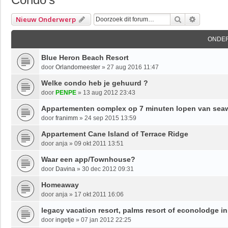
Zoek
Uitgebre
Nieuw Onderwerp
ONDE
Blue Heron Beach Resort
door
Orlandomeester
»
27 aug 2016 11:47
Welke condo heb je gehuurd ?
door
PENPE
»
13 aug 2012 23:43
Appartementen complex op 7 minuten lopen van sea
door
franimm
»
24 sep 2015 13:59
Appartement Cane Island of Terrace Ridge
door
anja
»
09 okt 2011 13:51
Waar een app/Townhouse?
door
Davina
»
30 dec 2012 09:31
Homeaway
door
anja
»
17 okt 2011 16:06
legacy vacation resort, palms resort of econolodge i
door
ingetje
»
07 jan 2012 22:25