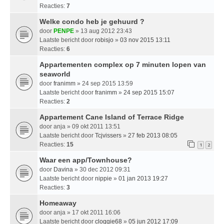
Reacties:
7
Welke condo heb je gehuurd ?
door
PENPE
» 13 aug 2012 23:43
Laatste bericht door
robisjo
»
03 nov 2015 13:11
Reacties:
6
Appartementen complex op 7 minuten lopen van
seaworld
door
franimm
» 24 sep 2015 13:59
Laatste bericht door
franimm
»
24 sep 2015 15:07
Reacties:
2
Appartement Cane Island of Terrace Ridge
door
anja
» 09 okt 2011 13:51
Laatste bericht door
Tcjvissers
»
27 feb 2013 08:05
Reacties:
15
1
2
Waar een app/Townhouse?
door
Davina
» 30 dec 2012 09:31
Laatste bericht door
nippie
»
01 jan 2013 19:27
Reacties:
3
Homeaway
door
anja
» 17 okt 2011 16:06
Laatste bericht door
cloggie68
»
05 jun 2012 17:09