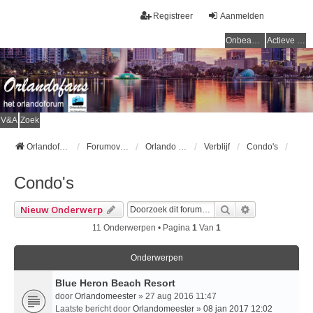
Registreer
Aanmelden
Onbeantwoorde onderwerpen
Actieve onderwerpen
V&A
Zoek
Orlandofans Homepage
Forumoverzicht
Orlando & omgeving
Verblijf
Condo's
Condo's
Zoek
Uitgebreid Z
Nieuw Onderwerp
11 Onderwerpen • Pagina
1
Van
1
Onderwerpen
Blue Heron Beach Resort
door
Orlandomeester
» 27 aug 2016 11:47
Laatste bericht door
Orlandomeester
»
08 jan 2017 12:02