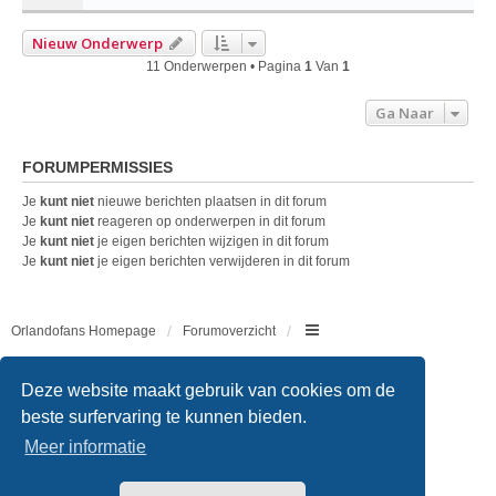
Nieuw Onderwerp
11 Onderwerpen • Pagina
1
Van
1
Ga Naar
FORUMPERMISSIES
Je
kunt niet
nieuwe berichten plaatsen in dit forum
Je
kunt niet
reageren op onderwerpen in dit forum
Je
kunt niet
je eigen berichten wijzigen in dit forum
Je
kunt niet
je eigen berichten verwijderen in dit forum
Orlandofans Homepage
Forumoverzicht
Copyright © 2011 - 2026 All rights reserved.
Deze website maakt gebruik van cookies om de
beste surfervaring te kunnen bieden.
Meer informatie
Powered by
phpBB
® Forum Software © phpBB Limited