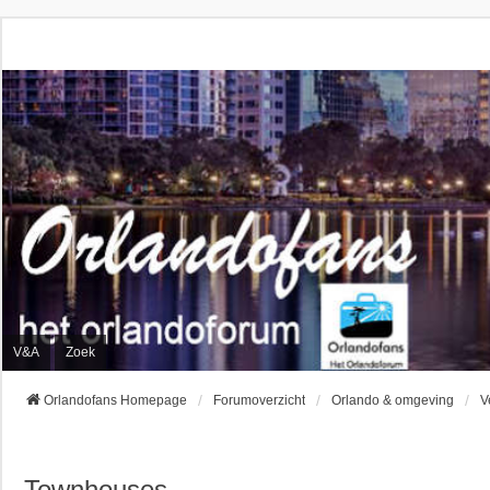
V&A
Zoek
Orlandofans Homepage
Forumoverzicht
Orlando & omgeving
V
Townhouses