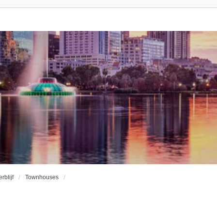
erblijf
Townhouses