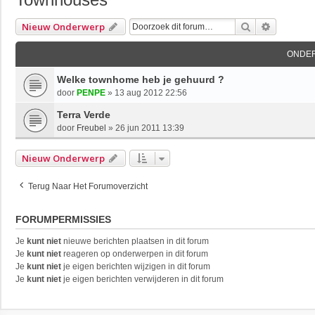
Zoek
Uitgebre
Nieuw Onderwerp
ONDE
Welke townhome heb je gehuurd ?
door
PENPE
»
13 aug 2012 22:56
Terra Verde
door
Freubel
»
26 jun 2011 13:39
Nieuw Onderwerp
Terug Naar Het Forumoverzicht
FORUMPERMISSIES
Je
kunt niet
nieuwe berichten plaatsen in dit forum
Je
kunt niet
reageren op onderwerpen in dit forum
Je
kunt niet
je eigen berichten wijzigen in dit forum
Je
kunt niet
je eigen berichten verwijderen in dit forum