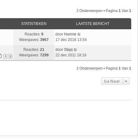
2 Onderwerpen • Pagina
1
Van
1
STATISTIEKEN
LAATSTE BERICHT
Reacties:
9
door
Hannie
Weergaves:
3967
17 dec 2016 13:54
Reacties:
21
door
Stapj
Weergaves:
7299
22 dec 2011 18:16
1
2
2 Onderwerpen • Pagina
1
Van
1
Ga Naar