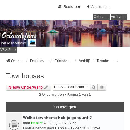
Registreer
Aanmelden
Onbeantwoorde onderwerpen
Actieve onderwerpen
V&A
Zoek
Orlandofans Homepage
Forumoverzicht
Orlando & omgeving
Verblijf
Townhouses
Townhouses
Zoek
Uitgebreid Z
Nieuw Onderwerp
2 Onderwerpen • Pagina
1
Van
1
Onderwerpen
Welke townhome heb je gehuurd ?
door
PENPE
» 13 aug 2012 22:56
Laatste bericht door
Hannie
»
17 dec 2016 13:54