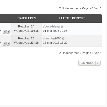
2 Onderwerpen • Pagina
1
Van
1
STATISTIEKEN
LAATSTE BERICHT
Reacties:
24
door
adriana
Weergaves:
10616
01 mei 2016 20:05
1
2
Reacties:
26
door
dhg2000
Weergaves:
23416
13 mar 2015 16:21
1
2
2 Onderwerpen • Pagina
1
Van
1
Ga Naar