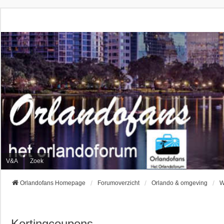
V&A
Zoek
Orlandofans Homepage
Forumoverzicht
Orlando & omgeving
W
Kortingcoupons