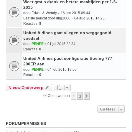
Weer gratis drank en betere maaltijden per 1-6-
2015
door
Edwin & Wendy
» 16 apr 2015 09:44
Laatste bericht door
dhg2000
»
04 aug 2015 14:25
Reacties:
8
United Airlines gaat vliegen op weggegooid
voedsel
door
PENPE
» 01 jul 2015 22:34
Reacties:
0
United Airlines past configuratie Boeing 777-
200ER aan
door
PENPE
» 04 feb 2015 19:50
Reacties:
0
Nieuw Onderwerp
1
2
Volgende
44 Onderwerpen
Ga Naar
FORUMPERMISSIES