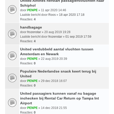
United Airlines herstart passagiersvluchten naar
Schiphol
door
PENPE
» 11 apr 2020 14:46
Laatste bericht door
Roos
»
18 apr 2020 17:18
Reacties:
4
handbagage
door
frozenstar
» 20 aug 2019 19:28
Laatste bericht door
frozenstar
»
01 sep 2019 17:59
Reacties:
4
United verdubbeld aantal vluchten tussen
Amsterdam en Newark
door
PENPE
» 22 aug 2019 20:39
Reacties:
0
Populaire Nederlandse snack keert terug bij
United
door
PENPE
» 29 dec 2018 16:07
Reacties:
0
United passagiers kunnen vanaf nu bagage
inchecken bij Rental Car Return op Tampa Int
Airport
door
PENPE
» 14 dec 2018 21:55
Reacties:
0