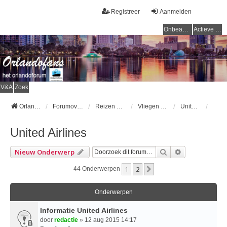
Registreer
Aanmelden
Onbeantwoorde onderwerpen
Actieve onderwerpen
V&A
Zoek
Orlandofans Homepage
Forumoverzicht
Reizen & vervoer
Vliegen naar Orlando
United Airlines
United Airlines
Zoek
Uitgebreid Z
Nieuw Onderwerp
1
2
Volgende
44 Onderwerpen
Onderwerpen
Informatie United Airlines
door
redactie
» 12 aug 2015 14:17