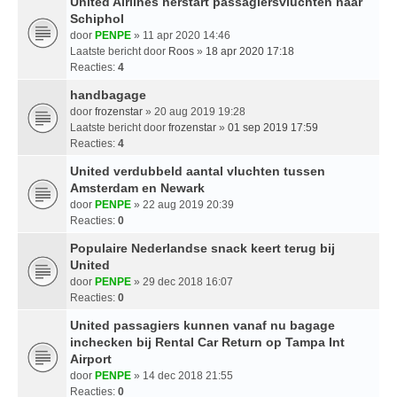
United Airlines herstart passagiersvluchten naar
Schiphol
door
PENPE
» 11 apr 2020 14:46
Laatste bericht door
Roos
»
18 apr 2020 17:18
Reacties:
4
handbagage
door
frozenstar
» 20 aug 2019 19:28
Laatste bericht door
frozenstar
»
01 sep 2019 17:59
Reacties:
4
United verdubbeld aantal vluchten tussen
Amsterdam en Newark
door
PENPE
» 22 aug 2019 20:39
Reacties:
0
Populaire Nederlandse snack keert terug bij
United
door
PENPE
» 29 dec 2018 16:07
Reacties:
0
United passagiers kunnen vanaf nu bagage
inchecken bij Rental Car Return op Tampa Int
Airport
door
PENPE
» 14 dec 2018 21:55
Reacties:
0