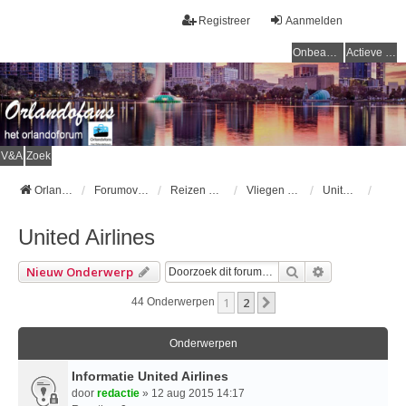
Registreer
Aanmelden
Onbeantwoorde onderwerpen
Actieve onderwerpen
V&A
Zoek
Orlandofans Homepage
Forumoverzicht
Reizen & vervoer
Vliegen naar Orlando
United Airlines
United Airlines
Zoek
Uitgebreid Z
Nieuw Onderwerp
1
2
Volgende
44 Onderwerpen
Onderwerpen
Informatie United Airlines
door
redactie
» 12 aug 2015 14:17