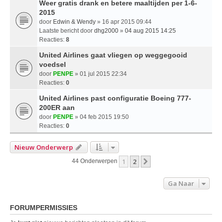
Weer gratis drank en betere maaltijden per 1-6-
2015
door
Edwin & Wendy
» 16 apr 2015 09:44
Laatste bericht door
dhg2000
»
04 aug 2015 14:25
Reacties:
8
United Airlines gaat vliegen op weggegooid
voedsel
door
PENPE
» 01 jul 2015 22:34
Reacties:
0
United Airlines past configuratie Boeing 777-
200ER aan
door
PENPE
» 04 feb 2015 19:50
Reacties:
0
Nieuw Onderwerp
1
2
Volgende
44 Onderwerpen
Ga Naar
FORUMPERMISSIES