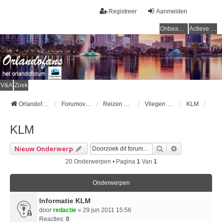
Registreer
Aanmelden
Onbeantwoorde onderwerpen
Actieve onderwerpen
V&A
Zoek
Orlandofans Homepage
Forumoverzicht
Reizen & vervoer
Vliegen naar Orlando
KLM
KLM
Zoek
Uitgebreid Z
Nieuw Onderwerp
20 Onderwerpen • Pagina
1
Van
1
Onderwerpen
Informatie KLM
door
redactie
» 29 jun 2011 15:56
Reacties:
0