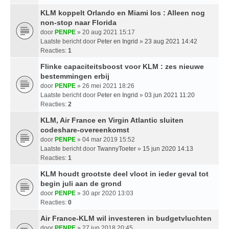
KLM koppelt Orlando en Miami los : Alleen nog
non-stop naar Florida
door
PENPE
» 20 aug 2021 15:17
Laatste bericht door
Peter en Ingrid
»
23 aug 2021 14:42
Reacties:
1
Flinke capaciteitsboost voor KLM : zes nieuwe
bestemmingen erbij
door
PENPE
» 26 mei 2021 18:26
Laatste bericht door
Peter en Ingrid
»
03 jun 2021 11:20
Reacties:
2
KLM, Air France en Virgin Atlantic sluiten
codeshare-overeenkomst
door
PENPE
» 04 mar 2019 15:52
Laatste bericht door
TwannyToeter
»
15 jun 2020 14:13
Reacties:
1
KLM houdt grootste deel vloot in ieder geval tot
begin juli aan de grond
door
PENPE
» 30 apr 2020 13:03
Reacties:
0
Air France-KLM wil investeren in budgetvluchten
door
PENPE
» 27 jun 2018 20:45