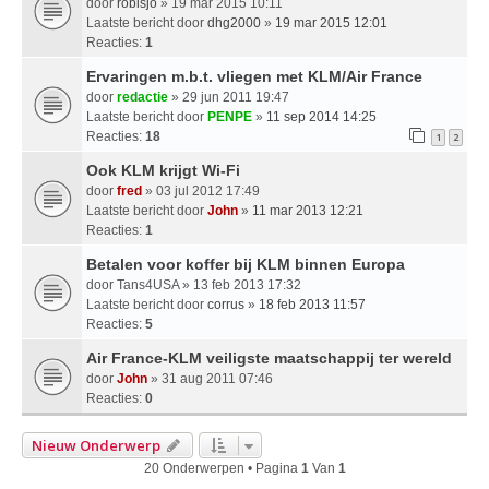
door
robisjo
» 19 mar 2015 10:11
Laatste bericht door
dhg2000
»
19 mar 2015 12:01
Reacties:
1
Ervaringen m.b.t. vliegen met KLM/Air France
door
redactie
» 29 jun 2011 19:47
Laatste bericht door
PENPE
»
11 sep 2014 14:25
Reacties:
18
1
2
Ook KLM krijgt Wi-Fi
door
fred
» 03 jul 2012 17:49
Laatste bericht door
John
»
11 mar 2013 12:21
Reacties:
1
Betalen voor koffer bij KLM binnen Europa
door
Tans4USA
» 13 feb 2013 17:32
Laatste bericht door
corrus
»
18 feb 2013 11:57
Reacties:
5
Air France-KLM veiligste maatschappij ter wereld
door
John
» 31 aug 2011 07:46
Reacties:
0
Nieuw Onderwerp
20 Onderwerpen • Pagina
1
Van
1