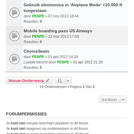
Gebruik electronica in 'Airplane Mode' <10.000 ft
toegestaan
door
PENPE
» 07 nov 2013 18:44
Reacties:
0
Mobile boarding pass US Airways
door
PENPE
» 22 mar 2013 17:09
Reacties:
0
ChoiceSeats
door
PENPE
» 01 apr 2012 14:28
Laatste bericht door
PENPE
»
01 apr 2012 21:20
Reacties:
5
Nieuw Onderwerp
19 Onderwerpen • Pagina
1
Van
1
Ga Naar
FORUMPERMISSIES
Je
kunt niet
nieuwe berichten plaatsen in dit forum
Je
kunt niet
reageren op onderwerpen in dit forum
Je
kunt niet
je eigen berichten wijzigen in dit forum