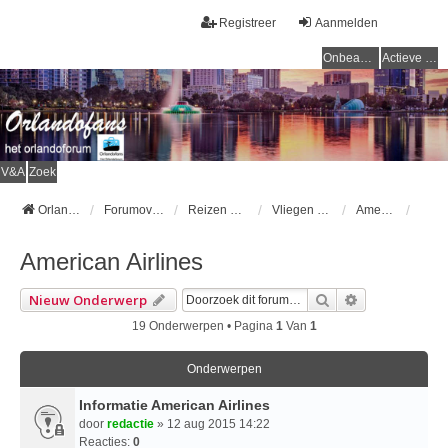
Registreer
Aanmelden
Onbeantwoorde onderwerpen
Actieve onderwerpen
V&A
Zoek
Orlandofans Homepage
Forumoverzicht
Reizen & vervoer
Vliegen naar Orlando
American Airlines
American Airlines
Zoek
Uitgebreid Z
Nieuw Onderwerp
19 Onderwerpen • Pagina
1
Van
1
Onderwerpen
Informatie American Airlines
door
redactie
» 12 aug 2015 14:22
Reacties:
0