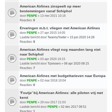
American Airlines zinspeelt op meer
bestemmingen vanaf Schiphol
door
PENPE
» 13 mei 2021 10:16
Reacties:
0
Ervaringen m.b.t. vliegen met American Airlines
door
PENPE
» 27 apr 2015 14:05
Laatste bericht door
TwannyToeter
»
15 jun 2020 14:28
Reacties:
9
American Airlines vliegt nog maanden lang niet
naar Schiphol
door
PENPE
» 03 apr 2020 19:15
Laatste bericht door
Tcjvissers
»
08 apr 2020 08:15
Reacties:
7
American Airlines met budgettarieven naar Europa
door
PENPE
» 02 mar 2018 10:04
Reacties:
0
’Foutje’ bij American Airlines: alle piloten vrij met
kerst
door
PENPE
» 29 nov 2017 21:03
Laatste bericht door
PENPE
»
02 dec 2017 08:51
Reacties:
1