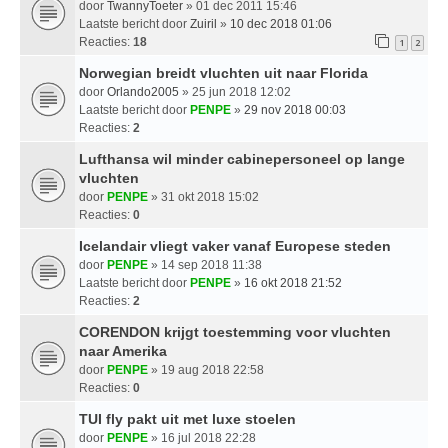
door
TwannyToeter
» 01 dec 2011 15:46
Laatste bericht door
Zuiril
»
10 dec 2018 01:06
Reacties:
18
1
2
Norwegian breidt vluchten uit naar Florida
door
Orlando2005
» 25 jun 2018 12:02
Laatste bericht door
PENPE
»
29 nov 2018 00:03
Reacties:
2
Lufthansa wil minder cabinepersoneel op lange
vluchten
door
PENPE
» 31 okt 2018 15:02
Reacties:
0
Icelandair vliegt vaker vanaf Europese steden
door
PENPE
» 14 sep 2018 11:38
Laatste bericht door
PENPE
»
16 okt 2018 21:52
Reacties:
2
CORENDON krijgt toestemming voor vluchten
naar Amerika
door
PENPE
» 19 aug 2018 22:58
Reacties:
0
TUI fly pakt uit met luxe stoelen
door
PENPE
» 16 jul 2018 22:28