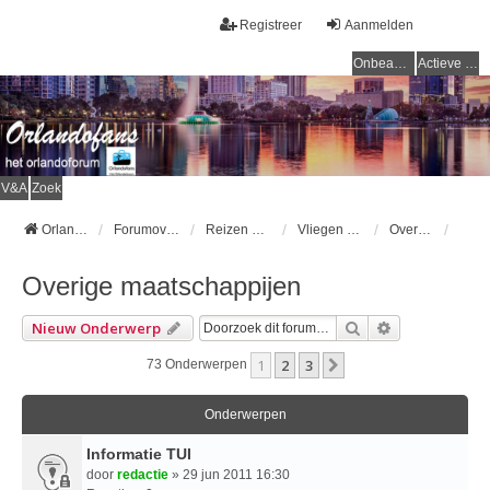
Registreer
Aanmelden
Onbeantwoorde onderwerpen
Actieve onderwerpen
V&A
Zoek
Orlandofans Homepage
Forumoverzicht
Reizen & vervoer
Vliegen naar Orlando
Overige maatschappijen
Overige maatschappijen
Zoek
Uitgebreid Z
Nieuw Onderwerp
1
2
3
Volgende
73 Onderwerpen
Onderwerpen
Informatie TUI
door
redactie
» 29 jun 2011 16:30