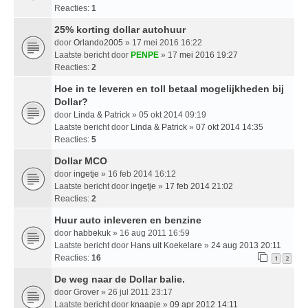
Reacties:
1
25% korting dollar autohuur
door
Orlando2005
» 17 mei 2016 16:22
Laatste bericht door
PENPE
»
17 mei 2016 19:27
Reacties:
2
Hoe in te leveren en toll betaal mogelijkheden bij
Dollar?
door
Linda & Patrick
» 05 okt 2014 09:19
Laatste bericht door
Linda & Patrick
»
07 okt 2014 14:35
Reacties:
5
Dollar MCO
door
ingetje
» 16 feb 2014 16:12
Laatste bericht door
ingetje
»
17 feb 2014 21:02
Reacties:
2
Huur auto inleveren en benzine
door
habbekuk
» 16 aug 2011 16:59
Laatste bericht door
Hans uit Koekelare
»
24 aug 2013 20:11
Reacties:
16
1
2
De weg naar de Dollar balie.
door
Grover
» 26 jul 2011 23:17
Laatste bericht door
knaapje
»
09 apr 2012 14:11