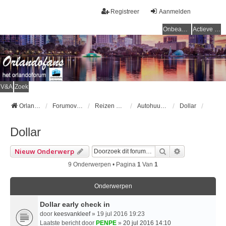
Registreer
Aanmelden
Onbeantwoorde onderwerpen
Actieve onderwerpen
V&A
Zoek
Orlandofans Homepage
Forumoverzicht
Reizen & vervoer
Autohuur & Openbaar vervoer
Dollar
Dollar
Zoek
Uitgebreid Z
Nieuw Onderwerp
9 Onderwerpen • Pagina
1
Van
1
Onderwerpen
Dollar early check in
door
keesvankleef
» 19 jul 2016 19:23
Laatste bericht door
PENPE
»
20 jul 2016 14:10