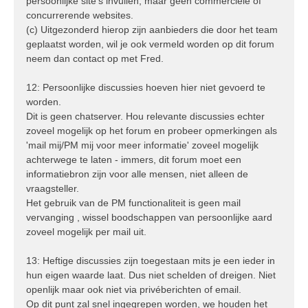
persoonlijke site's invullen, maar geen commerciële of
concurrerende websites.
(c) Uitgezonderd hierop zijn aanbieders die door het team
geplaatst worden, wil je ook vermeld worden op dit forum
neem dan contact op met Fred.
12: Persoonlijke discussies hoeven hier niet gevoerd te
worden.
Dit is geen chatserver. Hou relevante discussies echter
zoveel mogelijk op het forum en probeer opmerkingen als
'mail mij/PM mij voor meer informatie' zoveel mogelijk
achterwege te laten - immers, dit forum moet een
informatiebron zijn voor alle mensen, niet alleen de
vraagsteller.
Het gebruik van de PM functionaliteit is geen mail
vervanging , wissel boodschappen van persoonlijke aard
zoveel mogelijk per mail uit.
13: Heftige discussies zijn toegestaan mits je een ieder in
hun eigen waarde laat. Dus niet schelden of dreigen. Niet
openlijk maar ook niet via privéberichten of email.
Op dit punt zal snel ingegrepen worden, we houden het