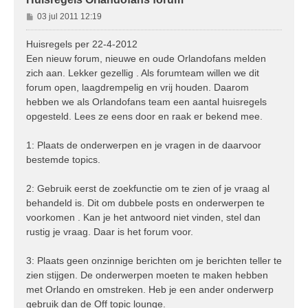
B
03 jul 2011 12:19
e
r
Huisregels per 22-4-2012
i
Een nieuw forum, nieuwe en oude Orlandofans melden
c
zich aan. Lekker gezellig . Als forumteam willen we dit
h
forum open, laagdrempelig en vrij houden. Daarom
t
hebben we als Orlandofans team een aantal huisregels
opgesteld. Lees ze eens door en raak er bekend mee.
1: Plaats de onderwerpen en je vragen in de daarvoor
bestemde topics.
2: Gebruik eerst de zoekfunctie om te zien of je vraag al
behandeld is. Dit om dubbele posts en onderwerpen te
voorkomen . Kan je het antwoord niet vinden, stel dan
rustig je vraag. Daar is het forum voor.
3: Plaats geen onzinnige berichten om je berichten teller te
zien stijgen. De onderwerpen moeten te maken hebben
met Orlando en omstreken. Heb je een ander onderwerp
gebruik dan de Off topic lounge.