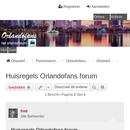
Registreer
Aanmelden
Onbeantwoorde onderwerpen
Actieve onderwerpen
V&A
Zoek
Orlandofans Homepage
Forumoverzicht
Orlandofans forum
Orlandofans forumregels
Huisregels Orlandofans forum
Zoek
Uitgebreid Z
Gesloten
1 Bericht • Pagina
1
Van
1
fred
Site Beheerder
Huisregels Orlandofans forum