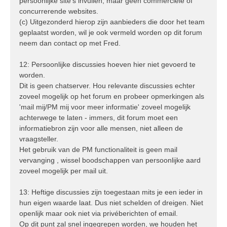
persoonlijke site's invullen, maar geen commerciële of
concurrerende websites.
(c) Uitgezonderd hierop zijn aanbieders die door het team
geplaatst worden, wil je ook vermeld worden op dit forum
neem dan contact op met Fred.
12: Persoonlijke discussies hoeven hier niet gevoerd te
worden.
Dit is geen chatserver. Hou relevante discussies echter
zoveel mogelijk op het forum en probeer opmerkingen als
'mail mij/PM mij voor meer informatie' zoveel mogelijk
achterwege te laten - immers, dit forum moet een
informatiebron zijn voor alle mensen, niet alleen de
vraagsteller.
Het gebruik van de PM functionaliteit is geen mail
vervanging , wissel boodschappen van persoonlijke aard
zoveel mogelijk per mail uit.
13: Heftige discussies zijn toegestaan mits je een ieder in
hun eigen waarde laat. Dus niet schelden of dreigen. Niet
openlijk maar ook niet via privéberichten of email.
Op dit punt zal snel ingegrepen worden, we houden het