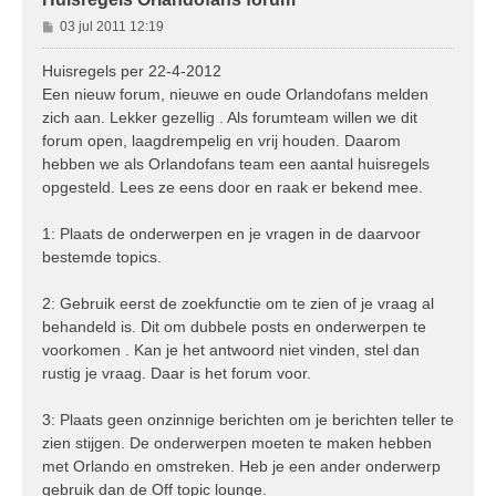
B
03 jul 2011 12:19
e
r
Huisregels per 22-4-2012
i
Een nieuw forum, nieuwe en oude Orlandofans melden
c
zich aan. Lekker gezellig . Als forumteam willen we dit
h
forum open, laagdrempelig en vrij houden. Daarom
t
hebben we als Orlandofans team een aantal huisregels
opgesteld. Lees ze eens door en raak er bekend mee.
1: Plaats de onderwerpen en je vragen in de daarvoor
bestemde topics.
2: Gebruik eerst de zoekfunctie om te zien of je vraag al
behandeld is. Dit om dubbele posts en onderwerpen te
voorkomen . Kan je het antwoord niet vinden, stel dan
rustig je vraag. Daar is het forum voor.
3: Plaats geen onzinnige berichten om je berichten teller te
zien stijgen. De onderwerpen moeten te maken hebben
met Orlando en omstreken. Heb je een ander onderwerp
gebruik dan de Off topic lounge.