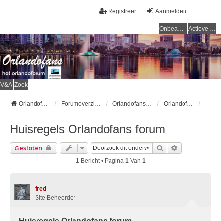
Registreer
Aanmelden
Onbeantwoorde onderwerpen
Actieve onderwerpen
V&A
Zoek
Orlandofans Homepage
Forumoverzicht
Orlandofans forum
Orlandofans forumregels
Huisregels Orlandofans forum
Zoek
Uitgebreid Z
Gesloten
1 Bericht • Pagina
1
Van
1
fred
Site Beheerder
Huisregels Orlandofans forum