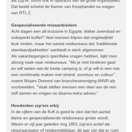
als zzp'er, soms ook in opdracht van de grote organisaties.
Dat beeld schetst de Kamer van Koophandel na vragen
van RTL Z.
Gespecialiseerde reisaanbieders
Acht dagen een all-inclusive in Egypte, lekker zwembad en
onbeperkt buffet? Veel mensen blijven dat ongetwijfeld
leuk vinden, maar het aantal reisbureaus dat 'traditionele
standaardpakketten' aanbiedt is sterk afgenomen.
Als vakantiegangers specifieke vragen hebben, kijkt men
alsnog vaak naar reisbureaus. "Als je met kinderen gaat
en wilt weten wat de beste camping is, of je wilt in een reis
een combinatie maken met strand, avontuur en cultuur",
noemt Mirjam Dresmé van branchevereniging ANVR als
voorbeelden. "Vaak stellen mensen een deel van de reis
zelf samen en vragen ze daarna extra advies."
Honderden zzp'ers erbij
In de cijfers van de KvK is goed te zien dat het aantal
kleine en gespecialiseerde reisbureaus groter wordt.
Waren er vijf jaar geleden nog 1801 zzp’ers actief als
reisorganisator of reisbemiddelaar, dit jaar zijn dat er ruim