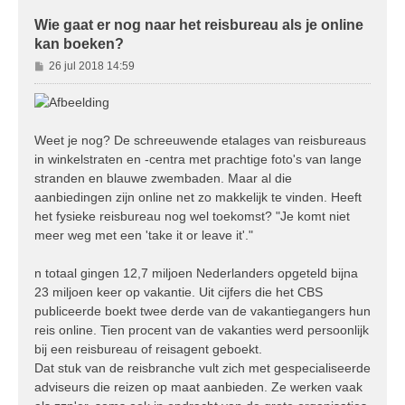
Wie gaat er nog naar het reisbureau als je online
kan boeken?
B
26 jul 2018 14:59
e
r
i
c
Weet je nog? De schreeuwende etalages van reisbureaus
h
in winkelstraten en -centra met prachtige foto's van lange
t
stranden en blauwe zwembaden. Maar al die
aanbiedingen zijn online net zo makkelijk te vinden. Heeft
het fysieke reisbureau nog wel toekomst? "Je komt niet
meer weg met een 'take it or leave it'."
n totaal gingen 12,7 miljoen Nederlanders opgeteld bijna
23 miljoen keer op vakantie. Uit cijfers die het CBS
publiceerde boekt twee derde van de vakantiegangers hun
reis online. Tien procent van de vakanties werd persoonlijk
bij een reisbureau of reisagent geboekt.
Dat stuk van de reisbranche vult zich met gespecialiseerde
adviseurs die reizen op maat aanbieden. Ze werken vaak