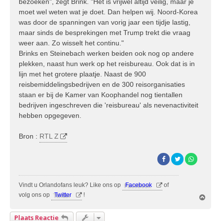
bezoeken", zegt Brink. "Het is vrijwel altijd veilig, maar je
moet wel weten wat je doet. Dan helpen wij. Noord-Korea
was door de spanningen van vorig jaar een tijdje lastig,
maar sinds de besprekingen met Trump trekt die vraag
weer aan. Zo wisselt het continu."
Brinks en Steinebach werken beiden ook nog op andere
plekken, naast hun werk op het reisbureau. Ook dat is in
lijn met het grotere plaatje. Naast de 900
reisbemiddelingsbedrijven en de 300 reisorganisaties
staan er bij de Kamer van Koophandel nog tientallen
bedrijven ingeschreven die 'reisbureau' als nevenactiviteit
hebben opgegeven.
Bron :
RTL Z
Vindt u Orlandofans leuk? Like ons op
Facebook
of
volg ons op
Twitter
!
O
m
h
Plaats Reactie
o