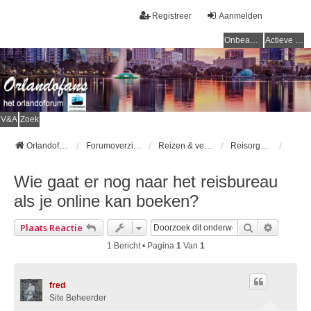
Registreer
Aanmelden
Onbeantwoorde onderwerpen
Actieve onderwerpen
V&A
Zoek
Orlandofans Homepage
Forumoverzicht
Reizen & vervoer
Reisorganisaties
Wie gaat er nog naar het reisbureau
als je online kan boeken?
Zoek
Uitgebr
Plaats Reactie
1 Bericht • Pagina
1
Van
1
fred
Site Beheerder