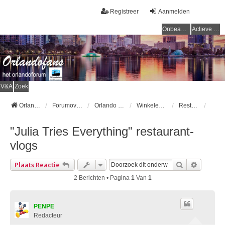
Registreer
Aanmelden
Onbeantwoorde onderwerpen
Actieve onderwerpen
V&A
Zoek
Orlandofans Homepage
Forumoverzicht
Orlando & omgeving
Winkelen & Restaurants
Restaurants
"Julia Tries Everything" restaurant-
vlogs
Zoek
Uitgebr
Plaats Reactie
2 Berichten • Pagina
1
Van
1
PENPE
Redacteur