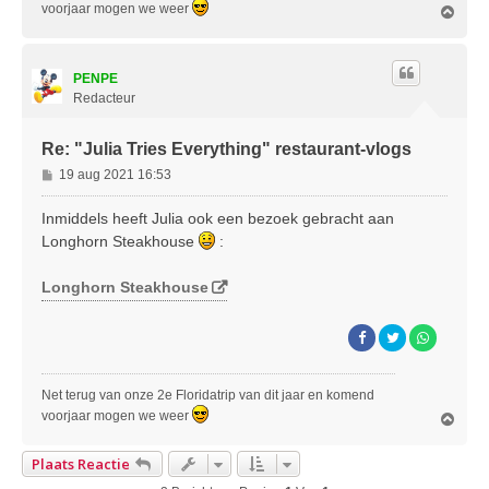
voorjaar mogen we weer
O
m
h
o
PENPE
o
g
Redacteur
Re: "Julia Tries Everything" restaurant-vlogs
B
19 aug 2021 16:53
e
r
Inmiddels heeft Julia ook een bezoek gebracht aan
i
Longhorn Steakhouse
:
c
h
Longhorn Steakhouse
t
Net terug van onze 2e Floridatrip van dit jaar en komend
voorjaar mogen we weer
O
m
h
Plaats Reactie
o
o