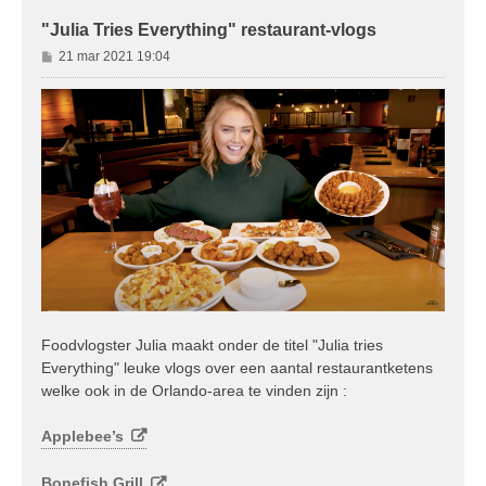
"Julia Tries Everything" restaurant-vlogs
B
21 mar 2021 19:04
e
r
i
c
h
t
Foodvlogster Julia maakt onder de titel "Julia tries
Everything" leuke vlogs over een aantal restaurantketens
welke ook in de Orlando-area te vinden zijn :
Applebee’s
Bonefish Grill