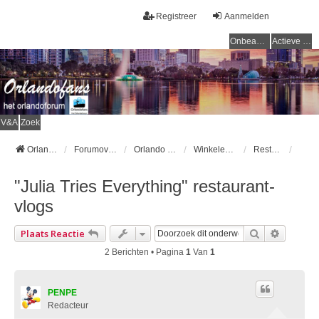
Registreer
Aanmelden
Onbeantwoorde onderwerpen
Actieve onderwerpen
V&A
Zoek
Orlandofans Homepage
Forumoverzicht
Orlando & omgeving
Winkelen & Restaurants
Restaurants
"Julia Tries Everything" restaurant-
vlogs
Zoek
Uitgebr
Plaats Reactie
2 Berichten • Pagina
1
Van
1
PENPE
Redacteur