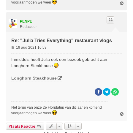
voorjaar mogen we weer
O
m
h
o
PENPE
o
g
Redacteur
Re: "Julia Tries Everything" restaurant-vlogs
B
19 aug 2021 16:53
e
r
Inmiddels heeft Julia ook een bezoek gebracht aan
i
Longhorn Steakhouse
:
c
h
Longhorn Steakhouse
t
Net terug van onze 2e Floridatrip van dit jaar en komend
voorjaar mogen we weer
O
m
h
Plaats Reactie
o
o