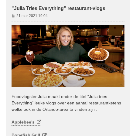
"Julia Tries Everything" restaurant-vlogs
B
21 mar 2021 19:04
e
r
i
c
h
t
Foodvlogster Julia maakt onder de titel "Julia tries
Everything" leuke vlogs over een aantal restaurantketens
welke ook in de Orlando-area te vinden zijn :
Applebee’s
Bonefish Grill