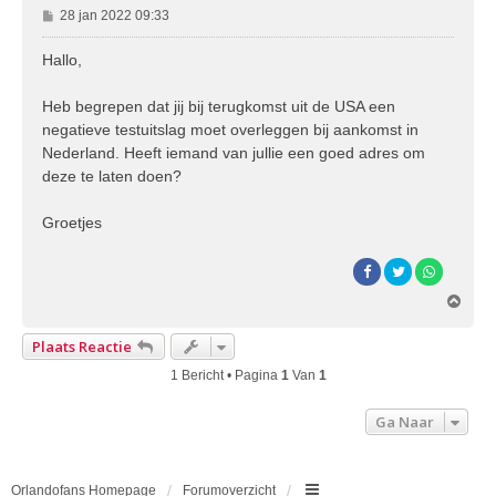
B
28 jan 2022 09:33
e
r
Hallo,
i
c
Heb begrepen dat jij bij terugkomst uit de USA een
h
negatieve testuitslag moet overleggen bij aankomst in
t
Nederland. Heeft iemand van jullie een goed adres om
deze te laten doen?
Groetjes
O
m
h
Plaats Reactie
o
o
1 Bericht • Pagina
1
Van
1
g
Ga Naar
Orlandofans Homepage
Forumoverzicht