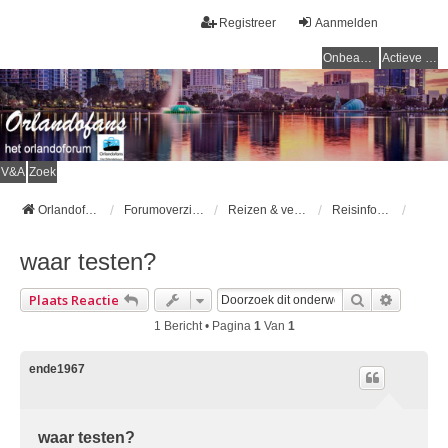
Registreer
Aanmelden
Onbeantwoorde onderwerpen
Actieve onderwerpen
V&A
Zoek
Orlandofans Homepage
Forumoverzicht
Reizen & vervoer
Reisinformatie
waar testen?
Zoek
Uitgebr
Plaats Reactie
1 Bericht • Pagina
1
Van
1
ende1967
waar testen?